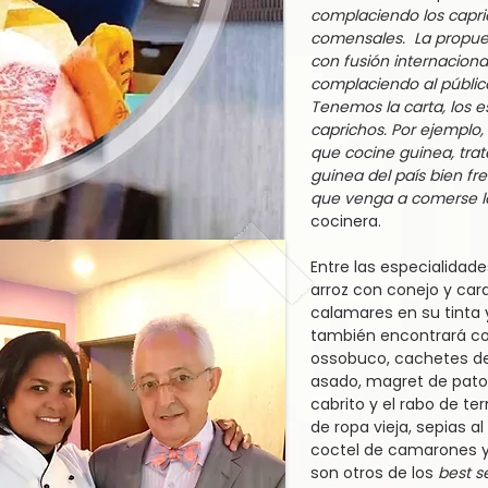
complaciendo los capri
comensales. La propue
con fusión internaciona
complaciendo al público,
Tenemos la carta, los es
caprichos. Por ejemplo,
que cocine guinea, trat
guinea del país bien fr
que venga a comerse l
cocinera.
Entre las especialidade
arroz con conejo y cara
calamares en su tinta y
también encontrará coch
ossobuco, cachetes de
asado, magret de pato
cabrito y el rabo de te
de ropa vieja, sepias al a
coctel de camarones y 
son otros de los
best s