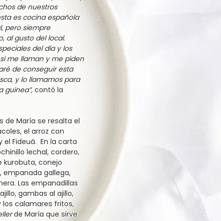
chos de nuestros
sta es cocina española
l, pero siempre
 al gusto del local.
peciales del día y los
 si me llaman y me piden
aré de conseguir esta
esca, y lo llamamos para
a guinea”,
contó la
s de María se resalta el
coles, el arroz con
 el Fideuá. En la carta
inillo lechal, cordero,
 kurobuta, conejo
, empanada gallega,
rnera. Las empanadillas
jillo, gambas al ajillo,
los calamares fritos,
eller
de María que sirve