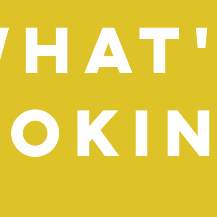
hat
oki