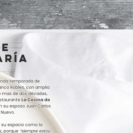
ce
ría
gunda temporada de
ranco Robles, con amplia
de mas de dos décadas,
estaurante
La Cocina de
n su esposo Juan Carlos
 Nuevo.
r su espacio como la
s, porque
“siempre estoy