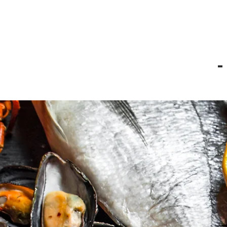
La Cocina de
M
F
aría