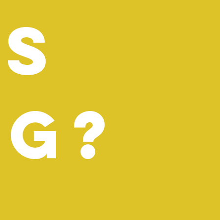
's
ng?