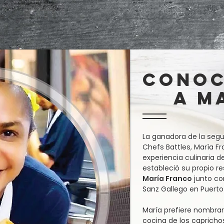
Cono
a ma
La ganadora de la se
Chefs Battles, María F
experiencia culinaria 
estableció su propio r
María Franco
junto co
Sanz Gallego en Puerto
María prefiere nombra
cocina de los capricho